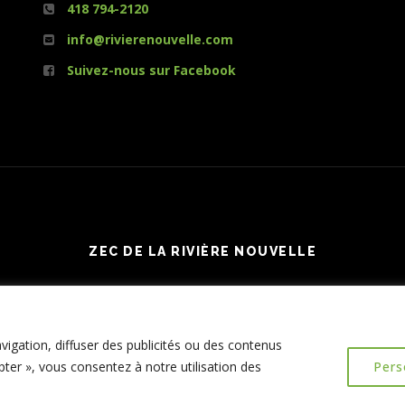
418 794-2120
info@rivierenouvelle.com
Suivez-nous sur Facebook
ZEC DE LA RIVIÈRE NOUVELLE
igation, diffuser des publicités ou des contenus
pter », vous consentez à notre utilisation des
Pers
Connexion
| Réalisation :
Le Web simple