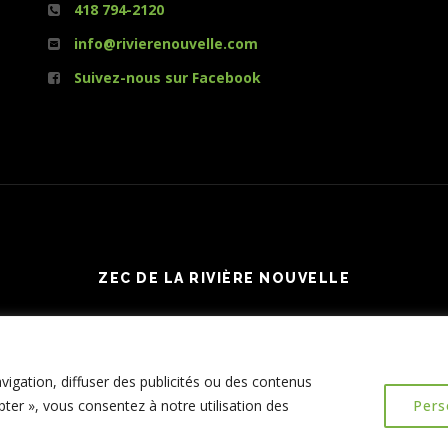
418 794-2120
info@rivierenouvelle.com
Suivez-nous sur Facebook
ZEC DE LA RIVIÈRE NOUVELLE
igation, diffuser des publicités ou des contenus
pter », vous consentez à notre utilisation des
Pers
Connexion
| Réalisation :
Le Web simple